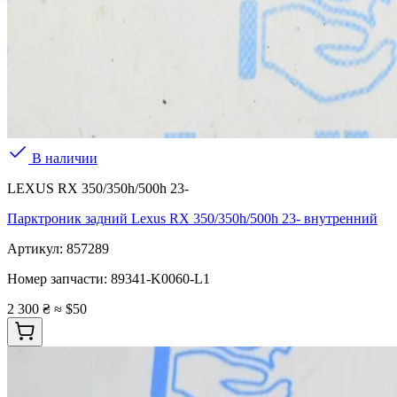
В наличии
LEXUS RX 350/350h/500h 23-
Парктроник задний Lexus RX 350/350h/500h 23- внутренний
Артикул:
857289
Номер запчасти:
89341-K0060-L1
2 300 ₴
≈ $50