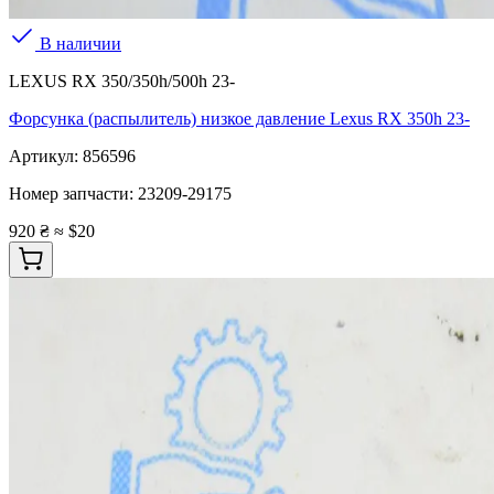
В наличии
LEXUS RX 350/350h/500h 23-
Форсунка (распылитель) низкое давление Lexus RX 350h 23-
Артикул:
856596
Номер запчасти:
23209-29175
920 ₴
≈ $20