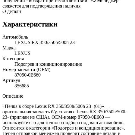
получении · возврат при несоответствии
Менеджер
свяжется для подтверждения наличия
О детали
Характеристики
Автомобиль
LEXUS RX 350/350h/500h 23-
Марка
LEXUS
Категория
Подогрев и кондиционирование
Номер запчасти (OEM)
87050-0E660
Артикул
856685
Описание
«Печка в сборе Lexus RX 350/350h/500h 23- (01)» —
оригинальная запчасть б/у, снятая с Lexus RX 350/350h/500h
23- (пригнан из США). OEM-номер 87050-0E660 —
используйте его для точного подбора под ваш автомобиль.
Относится к категории «Подогрев и кондиционирование».
Перед отправкой менеджер проверит состояние детали и