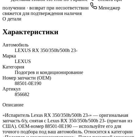
получении · возврат при несоответствии
Менеджер
свяжется для подтверждения наличия
О детали
Характеристики
Автомобиль
LEXUS RX 350/350h/500h 23-
Марка
LEXUS
Категория
Подогрев и кондиционирование
Номер запчасти (OEM)
88501-0E190
Артикул
856682
Описание
«Испаритель Lexus RX 350/350h/500h 23-» — оригинальная
запчасть б/у, снятая с Lexus RX 350/350h/500h 23- (пригнан из
США). OEM-номер 88501-0E190 — используйте его для
точного подбора под ваш автомобиль. Относится к категории