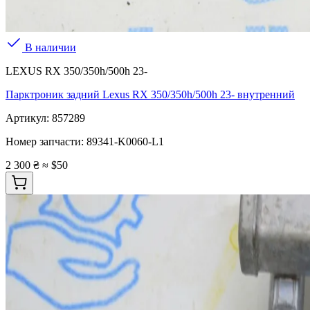
В наличии
LEXUS RX 350/350h/500h 23-
Парктроник задний Lexus RX 350/350h/500h 23- внутренний
Артикул:
857289
Номер запчасти:
89341-K0060-L1
2 300 ₴
≈ $50