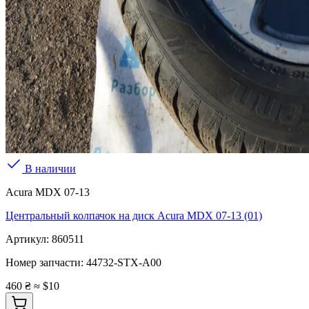
В наличии
Acura MDX 07-13
Центральный колпачок на диск Acura MDX 07-13 (01)
Артикул:
860511
Номер запчасти:
44732-STX-A00
460 ₴
≈ $10