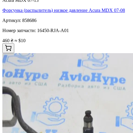
Acura MDX 07-13
Форсунка (распылитель) низкое давление Acura MDX 07-08
Артикул:
858686
Номер запчасти:
16450-RJA-A01
460 ₴
≈ $10