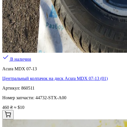
В наличии
Acura MDX 07-13
Центральный колпачок на диск Acura MDX 07-13 (01)
Артикул:
860511
Номер запчасти:
44732-STX-A00
460 ₴
≈ $10