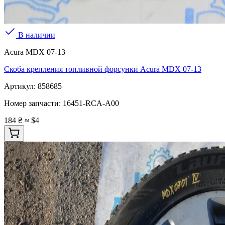
В наличии
Acura MDX 07-13
Скоба крепления топливной форсунки Acura MDX 07-13
Артикул:
858685
Номер запчасти:
16451-RCA-A00
184 ₴
≈ $4