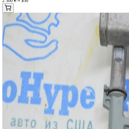
2 300 ₴
≈ $50