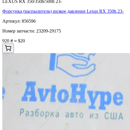
LEXUS RX 350/350h/500h 23-
Форсунка (распылитель) низкое давление Lexus RX 350h 23-
Артикул:
856596
Номер запчасти:
23209-29175
920 ₴
≈ $20