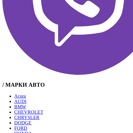
/ МАРКИ АВТО
Acura
AUDI
BMW
CHEVROLET
CHRYSLER
DODGE
FORD