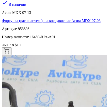
В наличии
Acura MDX 07-13
Форсунка (распылитель) низкое давление Acura MDX 07-08
Артикул:
858686
Номер запчасти:
16450-RJA-A01
460 ₴
≈ $10