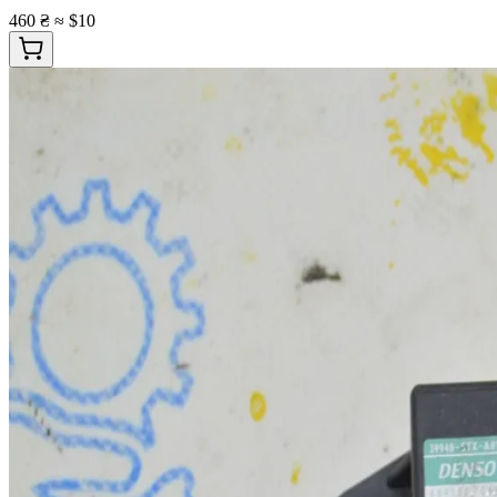
460 ₴
≈ $10