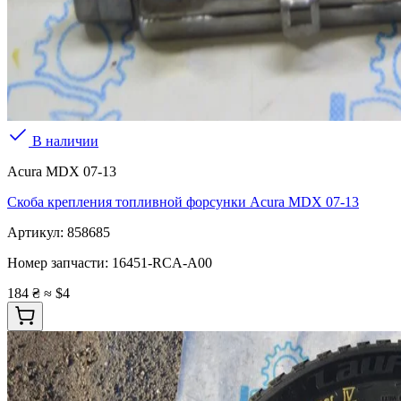
В наличии
Acura MDX 07-13
Скоба крепления топливной форсунки Acura MDX 07-13
Артикул:
858685
Номер запчасти:
16451-RCA-A00
184 ₴
≈ $4