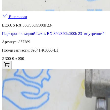
В наличии
LEXUS RX 350/350h/500h 23-
Парктроник задний Lexus RX 350/350h/500h 23- внутренний
Артикул:
857289
Номер запчасти:
89341-K0060-L1
2 300 ₴
≈ $50