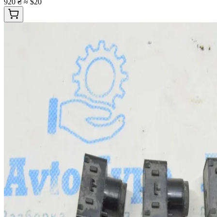
920 ₴
≈ $20