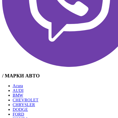
/ МАРКИ АВТО
Acura
AUDI
BMW
CHEVROLET
CHRYSLER
DODGE
FORD