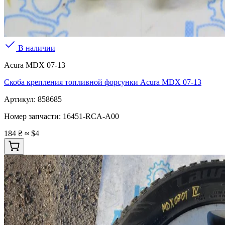
В наличии
Acura MDX 07-13
Скоба крепления топливной форсунки Acura MDX 07-13
Артикул:
858685
Номер запчасти:
16451-RCA-A00
184 ₴
≈ $4