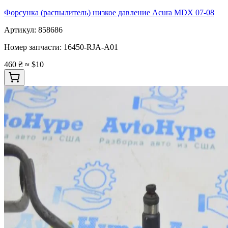
Форсунка (распылитель) низкое давление Acura MDX 07-08
Артикул:
858686
Номер запчасти:
16450-RJA-A01
460 ₴
≈ $10