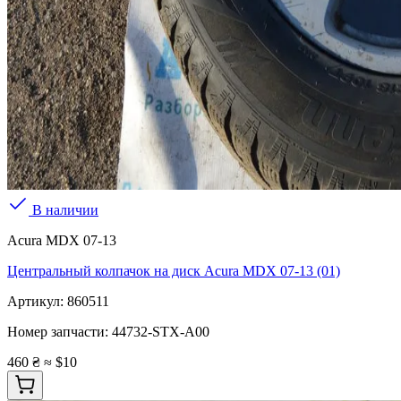
В наличии
Acura MDX 07-13
Центральный колпачок на диск Acura MDX 07-13 (01)
Артикул:
860511
Номер запчасти:
44732-STX-A00
460 ₴
≈ $10