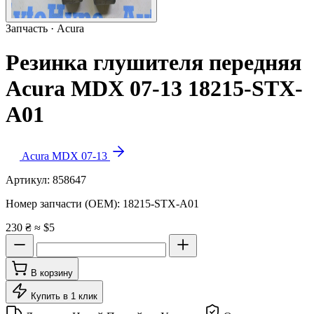
Запчасть · Acura
Резинка глушителя передняя
Acura MDX 07-13 18215-STX-
A01
Acura MDX 07-13
Артикул:
858647
Номер запчасти (OEM):
18215-STX-A01
230 ₴
≈ $5
В корзину
Купить в 1 клик