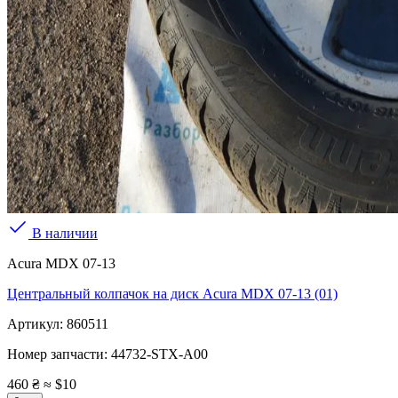
В наличии
Acura MDX 07-13
Центральный колпачок на диск Acura MDX 07-13 (01)
Артикул:
860511
Номер запчасти:
44732-STX-A00
460 ₴
≈ $10