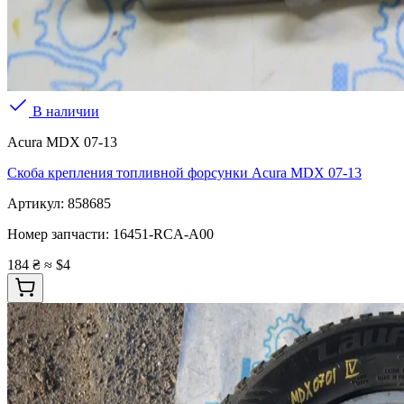
В наличии
Acura MDX 07-13
Скоба крепления топливной форсунки Acura MDX 07-13
Артикул:
858685
Номер запчасти:
16451-RCA-A00
184 ₴
≈ $4