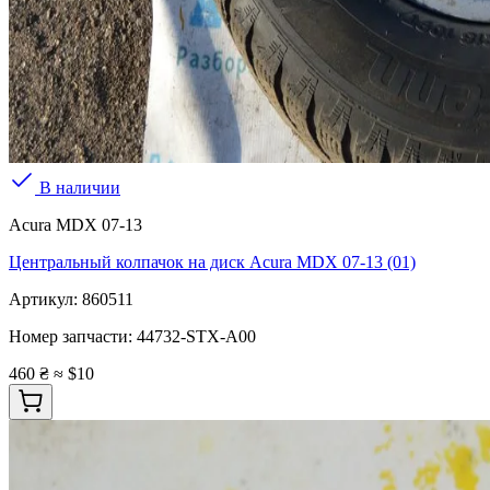
В наличии
Acura MDX 07-13
Центральный колпачок на диск Acura MDX 07-13 (01)
Артикул:
860511
Номер запчасти:
44732-STX-A00
460 ₴
≈ $10