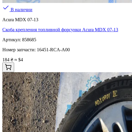
В наличии
Acura MDX 07-13
Скоба крепления топливной форсунки Acura MDX 07-13
Артикул:
858685
Номер запчасти:
16451-RCA-A00
184 ₴
≈ $4