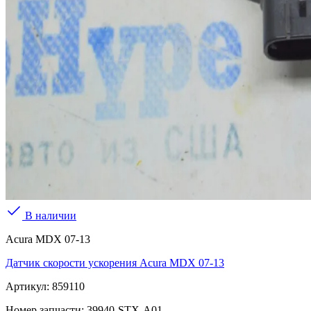
В наличии
Acura MDX 07-13
Датчик скорости ускорения Acura MDX 07-13
Артикул:
859110
Номер запчасти:
39940-STX-A01