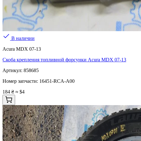
В наличии
Acura MDX 07-13
Скоба крепления топливной форсунки Acura MDX 07-13
Артикул:
858685
Номер запчасти:
16451-RCA-A00
184 ₴
≈ $4