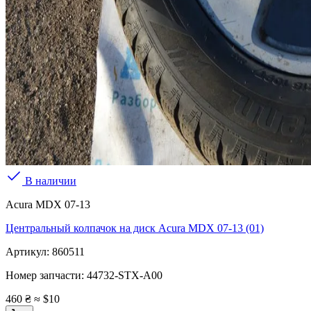
В наличии
Acura MDX 07-13
Центральный колпачок на диск Acura MDX 07-13 (01)
Артикул:
860511
Номер запчасти:
44732-STX-A00
460 ₴
≈ $10