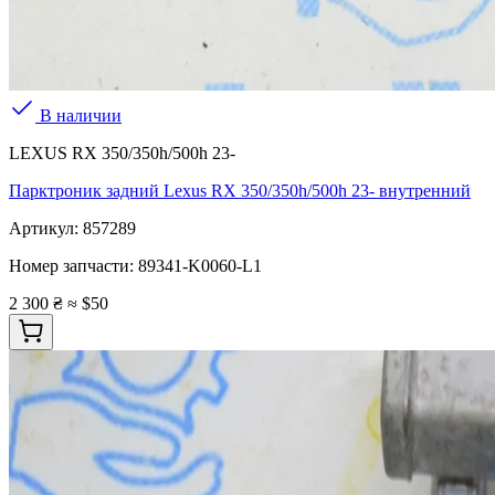
В наличии
LEXUS RX 350/350h/500h 23-
Парктроник задний Lexus RX 350/350h/500h 23- внутренний
Артикул:
857289
Номер запчасти:
89341-K0060-L1
2 300 ₴
≈ $50