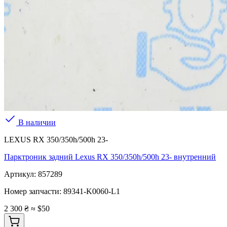
В наличии
LEXUS RX 350/350h/500h 23-
Парктроник задний Lexus RX 350/350h/500h 23- внутренний
Артикул:
857289
Номер запчасти:
89341-K0060-L1
2 300 ₴
≈ $50