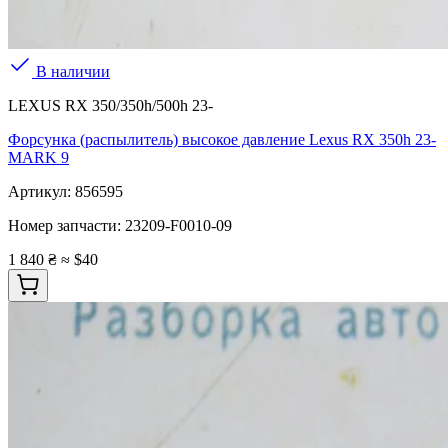
В наличии
LEXUS RX 350/350h/500h 23-
Форсунка (распылитель) высокое давление Lexus RX 350h 23-
MARK 9
Артикул:
856595
Номер запчасти:
23209-F0010-09
1 840 ₴
≈ $40