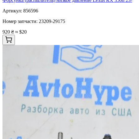
Форсунка (распылитель) низкое давление Lexus RX 350h 23-
Артикул:
856596
Номер запчасти:
23209-29175
920 ₴
≈ $20