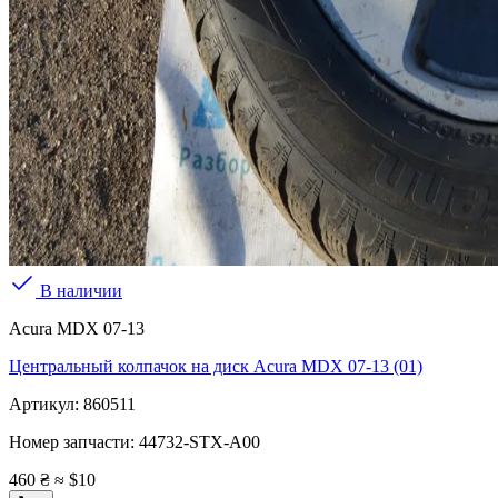
В наличии
Acura MDX 07-13
Центральный колпачок на диск Acura MDX 07-13 (01)
Артикул:
860511
Номер запчасти:
44732-STX-A00
460 ₴
≈ $10