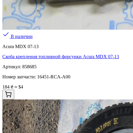
В наличии
Acura MDX 07-13
Скоба крепления топливной форсунки Acura MDX 07-13
Артикул:
858685
Номер запчасти:
16451-RCA-A00
184 ₴
≈ $4