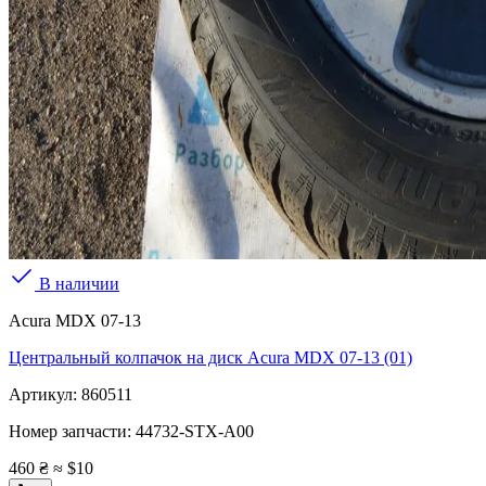
В наличии
Acura MDX 07-13
Центральный колпачок на диск Acura MDX 07-13 (01)
Артикул:
860511
Номер запчасти:
44732-STX-A00
460 ₴
≈ $10