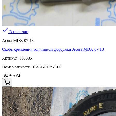
В наличии
Acura MDX 07-13
Скоба крепления топливной форсунки Acura MDX 07-13
Артикул:
858685
Номер запчасти:
16451-RCA-A00
184 ₴
≈ $4