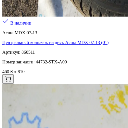
В наличии
Acura MDX 07-13
Центральный колпачок на диск Acura MDX 07-13 (01)
Артикул:
860511
Номер запчасти:
44732-STX-A00
460 ₴
≈ $10