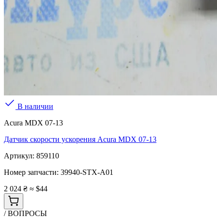
В наличии
Acura MDX 07-13
Датчик скорости ускорения Acura MDX 07-13
Артикул:
859110
Номер запчасти:
39940-STX-A01
2 024 ₴
≈ $44
/ ВОПРОСЫ