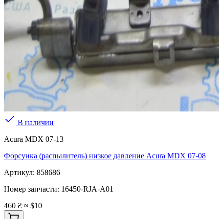
В наличии
Acura MDX 07-13
Форсунка (распылитель) низкое давление Acura MDX 07-08
Артикул:
858686
Номер запчасти:
16450-RJA-A01
460 ₴
≈ $10