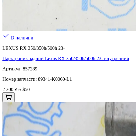
В наличии
LEXUS RX 350/350h/500h 23-
Парктроник задний Lexus RX 350/350h/500h 23- внутренний
Артикул:
857289
Номер запчасти:
89341-K0060-L1
2 300 ₴
≈ $50