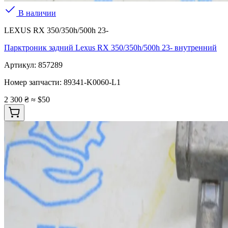
В наличии
LEXUS RX 350/350h/500h 23-
Парктроник задний Lexus RX 350/350h/500h 23- внутренний
Артикул:
857289
Номер запчасти:
89341-K0060-L1
2 300 ₴
≈ $50