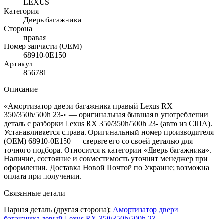
LEXUS
Категория
Дверь багажника
Сторона
правая
Номер запчасти (OEM)
68910-0E150
Артикул
856781
Описание
«Амортизатор двери багажника правый Lexus RX
350/350h/500h 23-» — оригинальная бывшая в употреблении
деталь с разборки Lexus RX 350/350h/500h 23- (авто из США).
Устанавливается справа. Оригинальный номер производителя
(OEM) 68910-0E150 — сверьте его со своей деталью для
точного подбора. Относится к категории «Дверь багажника».
Наличие, состояние и совместимость уточнит менеджер при
оформлении. Доставка Новой Почтой по Украине; возможна
оплата при получении.
Связанные детали
Парная деталь (другая сторона):
Амортизатор двери
багажника левый Lexus RX 350/350h/500h 23-