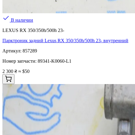
В наличии
LEXUS RX 350/350h/500h 23-
Парктроник задний Lexus RX 350/350h/500h 23- внутренний
Артикул:
857289
Номер запчасти:
89341-K0060-L1
2 300 ₴
≈ $50