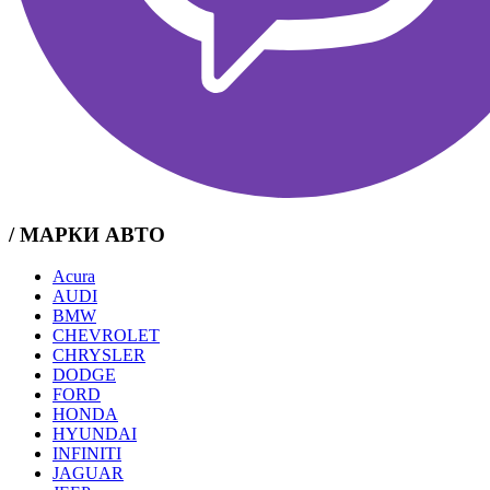
/ МАРКИ АВТО
Acura
AUDI
BMW
CHEVROLET
CHRYSLER
DODGE
FORD
HONDA
HYUNDAI
INFINITI
JAGUAR