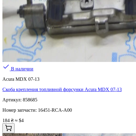
В наличии
Acura MDX 07-13
Скоба крепления топливной форсунки Acura MDX 07-13
Артикул:
858685
Номер запчасти:
16451-RCA-A00
184 ₴
≈ $4