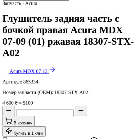
Запчасть · Acura
Глушитель задняя часть с
бочкой правая Acura MDX
07-09 (01) ржавая 18307-STX-
A02
Acura MDX 07-13
Артикул:
865334
Номер запчасти (OEM):
18307-STX-A02
4 600 ₴
≈ $100
В корзину
Купить в 1 клик