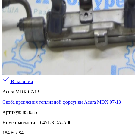
В наличии
Acura MDX 07-13
Скоба крепления топливной форсунки Acura MDX 07-13
Артикул:
858685
Номер запчасти:
16451-RCA-A00
184 ₴
≈ $4