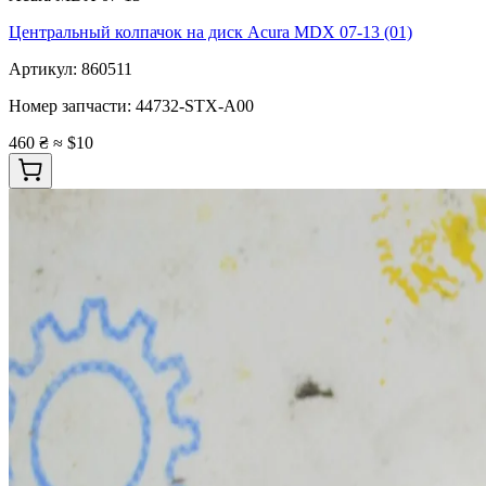
Центральный колпачок на диск Acura MDX 07-13 (01)
Артикул:
860511
Номер запчасти:
44732-STX-A00
460 ₴
≈ $10