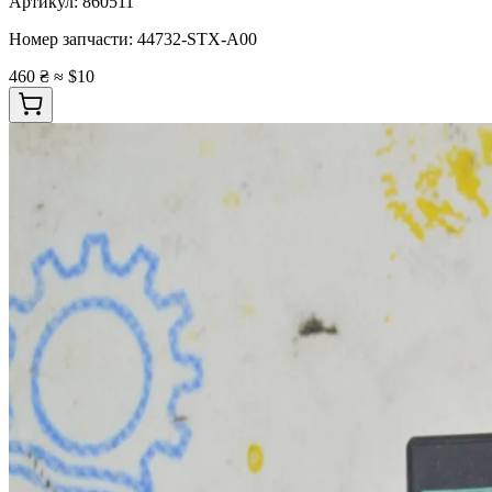
Артикул:
860511
Номер запчасти:
44732-STX-A00
460 ₴
≈ $10