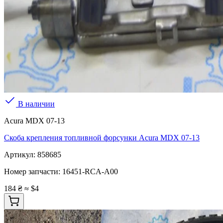
В наличии
Acura MDX 07-13
Скоба крепления топливной форсунки Acura MDX 07-13
Артикул:
858685
Номер запчасти:
16451-RCA-A00
184 ₴
≈ $4