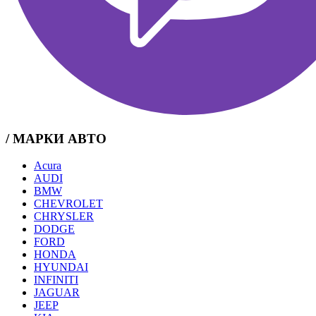
/ МАРКИ АВТО
Acura
AUDI
BMW
CHEVROLET
CHRYSLER
DODGE
FORD
HONDA
HYUNDAI
INFINITI
JAGUAR
JEEP