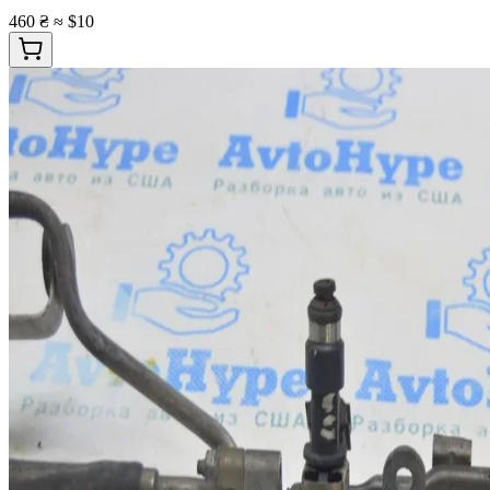
460 ₴
≈ $10