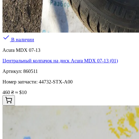
В наличии
Acura MDX 07-13
Центральный колпачок на диск Acura MDX 07-13 (01)
Артикул:
860511
Номер запчасти:
44732-STX-A00
460 ₴
≈ $10