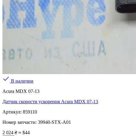
В наличии
Acura MDX 07-13
Датчик скорости ускорения Acura MDX 07-13
Артикул:
859110
Номер запчасти:
39940-STX-A01
2 024 ₴
≈ $44