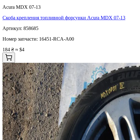
Acura MDX 07-13
Скоба крепления топливной форсунки Acura MDX 07-13
Артикул:
858685
Номер запчасти:
16451-RCA-A00
184 ₴
≈ $4