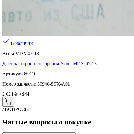
В наличии
Acura MDX 07-13
Датчик скорости ускорения Acura MDX 07-13
Артикул:
859110
Номер запчасти:
39940-STX-A01
2 024 ₴
≈ $44
/ ВОПРОСЫ
Частые вопросы о покупке