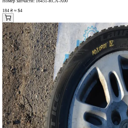
Номер запчасти:
16451-RCA-A00
184 ₴
≈ $4