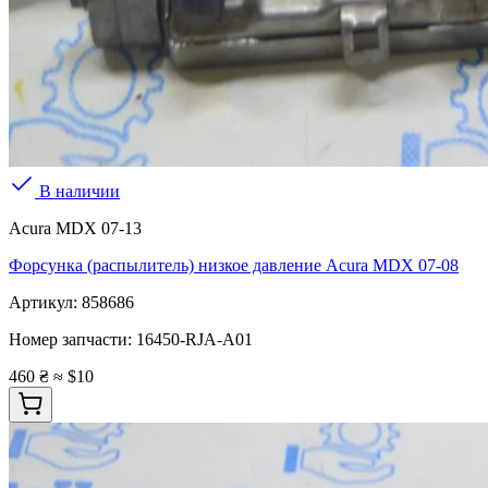
В наличии
Acura MDX 07-13
Форсунка (распылитель) низкое давление Acura MDX 07-08
Артикул:
858686
Номер запчасти:
16450-RJA-A01
460 ₴
≈ $10