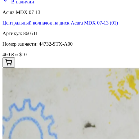
В наличии
Acura MDX 07-13
Центральный колпачок на диск Acura MDX 07-13 (01)
Артикул:
860511
Номер запчасти:
44732-STX-A00
460 ₴
≈ $10