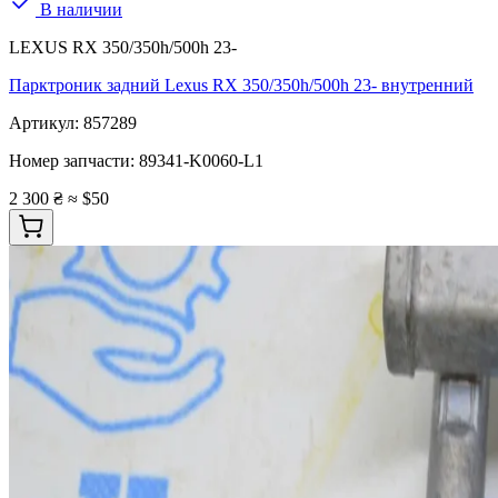
В наличии
LEXUS RX 350/350h/500h 23-
Парктроник задний Lexus RX 350/350h/500h 23- внутренний
Артикул:
857289
Номер запчасти:
89341-K0060-L1
2 300 ₴
≈ $50