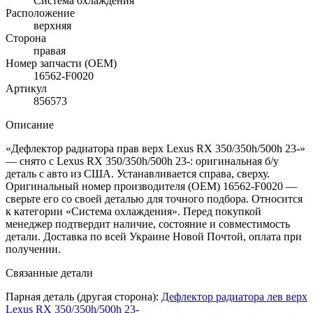
Система охлаждения
Расположение
верхняя
Сторона
правая
Номер запчасти (OEM)
16562-F0020
Артикул
856573
Описание
«Дефлектор радиатора прав верх Lexus RX 350/350h/500h 23-»
— снято с Lexus RX 350/350h/500h 23-: оригинальная б/у
деталь с авто из США. Устанавливается справа, сверху.
Оригинальный номер производителя (OEM) 16562-F0020 —
сверьте его со своей деталью для точного подбора. Относится
к категории «Система охлаждения». Перед покупкой
менеджер подтвердит наличие, состояние и совместимость
детали. Доставка по всей Украине Новой Почтой, оплата при
получении.
Связанные детали
Парная деталь (другая сторона):
Дефлектор радиатора лев верх
Lexus RX 350/350h/500h 23-