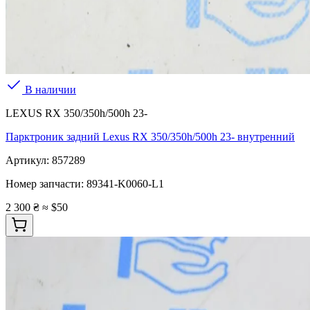
В наличии
LEXUS RX 350/350h/500h 23-
Парктроник задний Lexus RX 350/350h/500h 23- внутренний
Артикул:
857289
Номер запчасти:
89341-K0060-L1
2 300 ₴
≈ $50