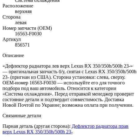
Система охлаждения
Расположение
верхняя
Сторона
левая
Номер запчасти (OEM)
16563-F0030
Артикул
856571
Описание
«Дефлектор радиатора лев верх Lexus RX 350/350h/500h 23-»
— оригинальная запчасть б/у, снятая с Lexus RX 350/350h/500h
23- (пригнан из США). Сторона установки: слева, сверху.
OEM-номер 16563-F0030 — используйте его для точного
подбора под ваш автомобиль. Относится к категории
«Система охлаждения». Перед отправкой менеджер проверит
состояние детали и подтвердит совместимость. Доставка
Новой Почтой по Украине; возможна оплата при получении.
Связанные детали
Парная деталь (другая сторона):
Дефлектор радиатора прав
верх Lexus RX 350/350h/500h 23-