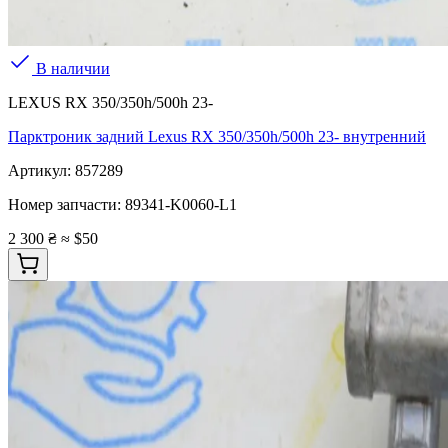
В наличии
LEXUS RX 350/350h/500h 23-
Парктроник задний Lexus RX 350/350h/500h 23- внутренний
Артикул:
857289
Номер запчасти:
89341-K0060-L1
2 300 ₴
≈ $50