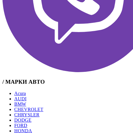
/ МАРКИ АВТО
Acura
AUDI
BMW
CHEVROLET
CHRYSLER
DODGE
FORD
HONDA