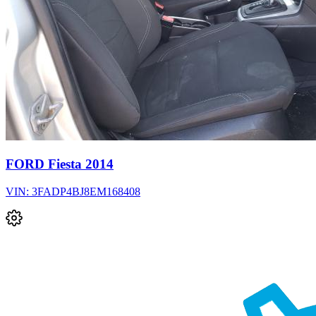
FORD Fiesta 2014
VIN: 3FADP4BJ8EM168408