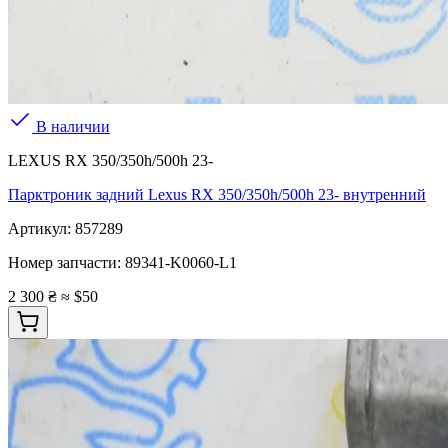
В наличии
LEXUS RX 350/350h/500h 23-
Парктроник задний Lexus RX 350/350h/500h 23- внутренний
Артикул:
857289
Номер запчасти:
89341-K0060-L1
2 300 ₴
≈ $50