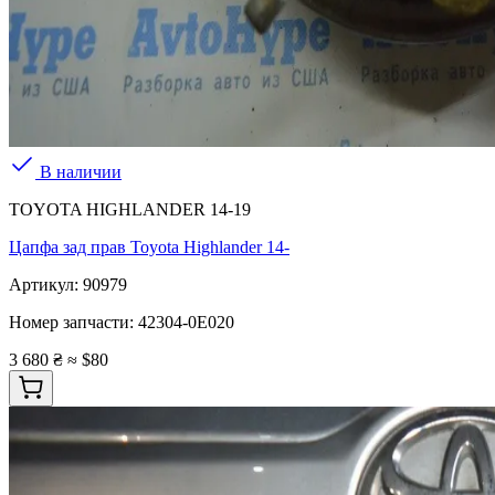
В наличии
TOYOTA HIGHLANDER 14-19
Цапфа зад прав Toyota Highlander 14-
Артикул:
90979
Номер запчасти:
42304-0E020
3 680 ₴
≈ $80