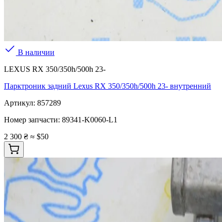
В наличии
LEXUS RX 350/350h/500h 23-
Парктроник задний Lexus RX 350/350h/500h 23- внутренний
Артикул:
857289
Номер запчасти:
89341-K0060-L1
2 300 ₴
≈ $50