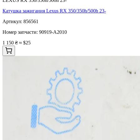
LEXUS RX 350/350h/500h 23-
Катушка зажигания Lexus RX 350/350h/500h 23-
Артикул:
856561
Номер запчасти:
90919-A2010
1 150 ₴
≈ $25