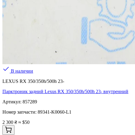
В наличии
LEXUS RX 350/350h/500h 23-
Парктроник задний Lexus RX 350/350h/500h 23- внутренний
Артикул:
857289
Номер запчасти:
89341-K0060-L1
2 300 ₴
≈ $50