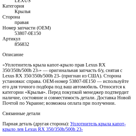
LEXUS
Категория
Крылья
Сторона
правая
Номер запчасти (OEM)
53807-0E150
Артикул
856832
Описание
«Уплотнитель крыла капот-крыло прав Lexus RX
350/350h/500h 23-» — оригинальная запчасть б/у, снятая с
Lexus RX 350/350h/500h 23- (пригнан из США). Сторона
установки: справа. OEM-номер 53807-0E150 — используйте
его для точного подбора под ваш автомобиль. Относится к
категории «Крылья». Перед покупкой менеджер подтвердит
наличие, состояние и совместимость детали. Доставка Новой
Почтой по Украине; возможна оплата при получении.
Связанные детали
Парная деталь (другая сторона):
Уплотнитель крыла капот-
крыло лев Lexus RX 350/350h/500h 23-