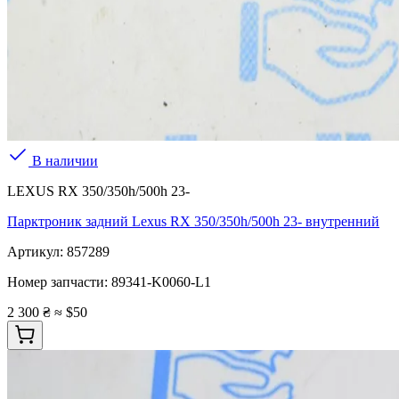
В наличии
LEXUS RX 350/350h/500h 23-
Парктроник задний Lexus RX 350/350h/500h 23- внутренний
Артикул:
857289
Номер запчасти:
89341-K0060-L1
2 300 ₴
≈ $50