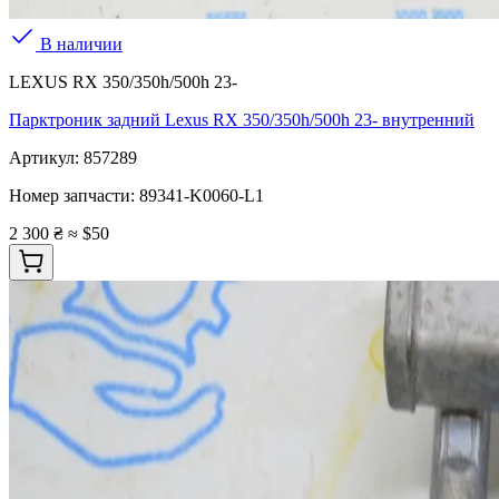
В наличии
LEXUS RX 350/350h/500h 23-
Парктроник задний Lexus RX 350/350h/500h 23- внутренний
Артикул:
857289
Номер запчасти:
89341-K0060-L1
2 300 ₴
≈ $50