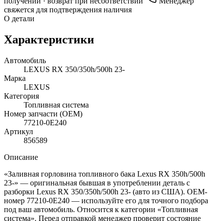
получении · возврат при несоответствии
Менеджер
свяжется для подтверждения наличия
О детали
Характеристики
Автомобиль
LEXUS RX 350/350h/500h 23-
Марка
LEXUS
Категория
Топливная система
Номер запчасти (OEM)
77210-0E240
Артикул
856589
Описание
«Заливная горловина топливного бака Lexus RX 350h/500h
23-» — оригинальная бывшая в употреблении деталь с
разборки Lexus RX 350/350h/500h 23- (авто из США). OEM-
номер 77210-0E240 — используйте его для точного подбора
под ваш автомобиль. Относится к категории «Топливная
система». Перед отправкой менеджер проверит состояние