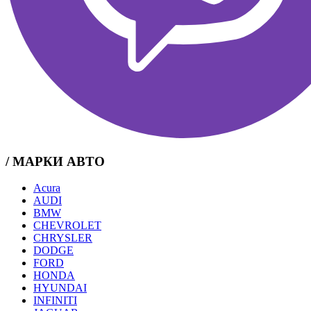
/ МАРКИ АВТО
Acura
AUDI
BMW
CHEVROLET
CHRYSLER
DODGE
FORD
HONDA
HYUNDAI
INFINITI