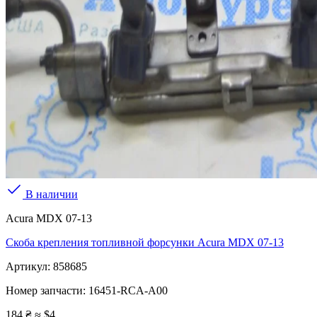
В наличии
Acura MDX 07-13
Скоба крепления топливной форсунки Acura MDX 07-13
Артикул:
858685
Номер запчасти:
16451-RCA-A00
184 ₴
≈ $4