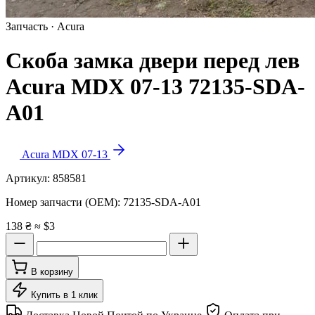
Запчасть · Acura
Скоба замка двери перед лев
Acura MDX 07-13 72135-SDA-
A01
Acura MDX 07-13
Артикул:
858581
Номер запчасти (OEM):
72135-SDA-A01
138 ₴
≈ $3
В корзину
Купить в 1 клик