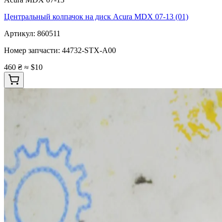
Центральный колпачок на диск Acura MDX 07-13 (01)
Артикул:
860511
Номер запчасти:
44732-STX-A00
460 ₴
≈ $10