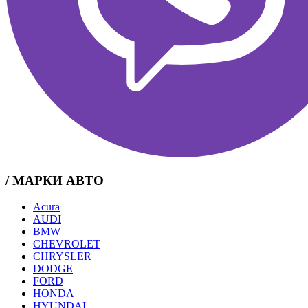
/ МАРКИ АВТО
Acura
AUDI
BMW
CHEVROLET
CHRYSLER
DODGE
FORD
HONDA
HYUNDAI