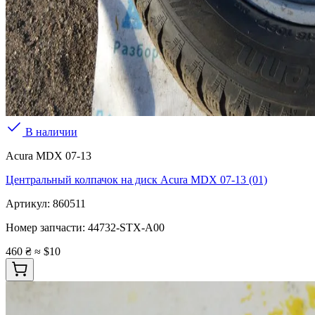
В наличии
Acura MDX 07-13
Центральный колпачок на диск Acura MDX 07-13 (01)
Артикул:
860511
Номер запчасти:
44732-STX-A00
460 ₴
≈ $10