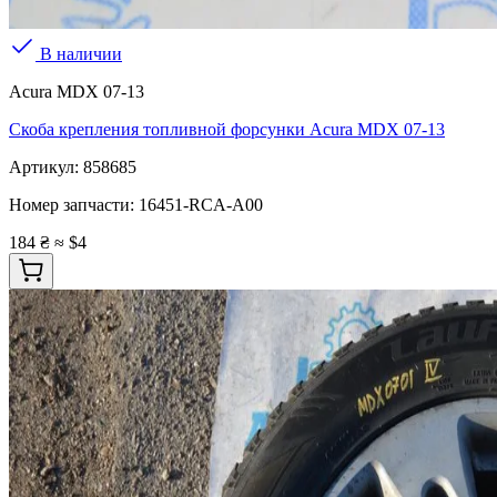
В наличии
Acura MDX 07-13
Скоба крепления топливной форсунки Acura MDX 07-13
Артикул:
858685
Номер запчасти:
16451-RCA-A00
184 ₴
≈ $4