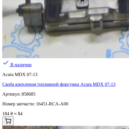
В наличии
Acura MDX 07-13
Скоба крепления топливной форсунки Acura MDX 07-13
Артикул:
858685
Номер запчасти:
16451-RCA-A00
184 ₴
≈ $4