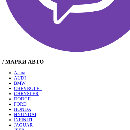
/ МАРКИ АВТО
Acura
AUDI
BMW
CHEVROLET
CHRYSLER
DODGE
FORD
HONDA
HYUNDAI
INFINITI
JAGUAR