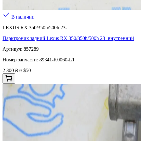
В наличии
LEXUS RX 350/350h/500h 23-
Парктроник задний Lexus RX 350/350h/500h 23- внутренний
Артикул:
857289
Номер запчасти:
89341-K0060-L1
2 300 ₴
≈ $50