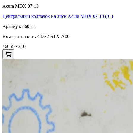
Acura MDX 07-13
Центральный колпачок на диск Acura MDX 07-13 (01)
Артикул:
860511
Номер запчасти:
44732-STX-A00
460 ₴
≈ $10