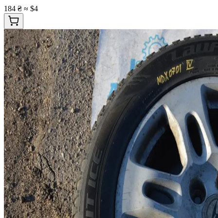
184 ₴
≈ $4