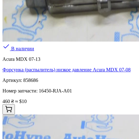
В наличии
Acura MDX 07-13
Форсунка (распылитель) низкое давление Acura MDX 07-08
Артикул:
858686
Номер запчасти:
16450-RJA-A01
460 ₴
≈ $10