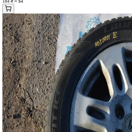
184 ₴
≈ $4