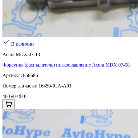
В наличии
Acura MDX 07-13
Форсунка (распылитель) низкое давление Acura MDX 07-08
Артикул:
858686
Номер запчасти:
16450-RJA-A01
460 ₴
≈ $10