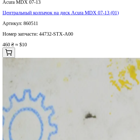
Acura MDX 07-13
Центральный колпачок на диск Acura MDX 07-13 (01)
Артикул:
860511
Номер запчасти:
44732-STX-A00
460 ₴
≈ $10