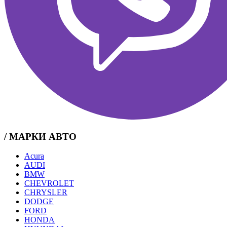
/ МАРКИ АВТО
Acura
AUDI
BMW
CHEVROLET
CHRYSLER
DODGE
FORD
HONDA