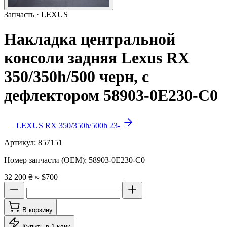
Запчасть · LEXUS
Накладка центральной
консоли задняя Lexus RX
350/350h/500 черн, с
дефлектором 58903-0E230-C0
LEXUS RX 350/350h/500h 23-
Артикул:
857151
Номер запчасти (OEM):
58903-0E230-C0
32 200 ₴
≈ $700
В корзину
Купить в 1 клик