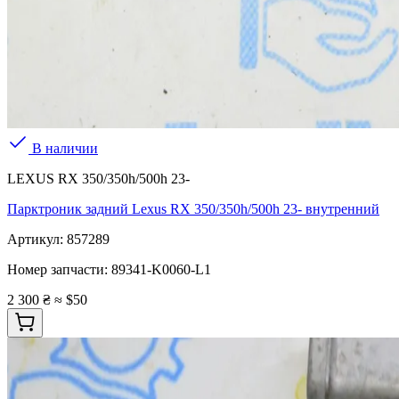
В наличии
LEXUS RX 350/350h/500h 23-
Парктроник задний Lexus RX 350/350h/500h 23- внутренний
Артикул:
857289
Номер запчасти:
89341-K0060-L1
2 300 ₴
≈ $50