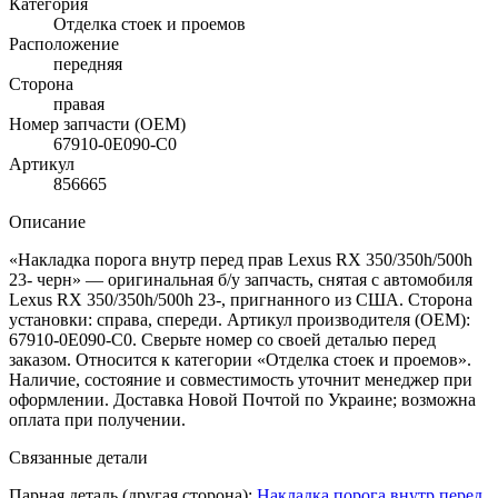
Категория
Отделка стоек и проемов
Расположение
передняя
Сторона
правая
Номер запчасти (OEM)
67910-0E090-C0
Артикул
856665
Описание
«Накладка порога внутр перед прав Lexus RX 350/350h/500h
23- черн» — оригинальная б/у запчасть, снятая с автомобиля
Lexus RX 350/350h/500h 23-, пригнанного из США. Сторона
установки: справа, спереди. Артикул производителя (OEM):
67910-0E090-C0. Сверьте номер со своей деталью перед
заказом. Относится к категории «Отделка стоек и проемов».
Наличие, состояние и совместимость уточнит менеджер при
оформлении. Доставка Новой Почтой по Украине; возможна
оплата при получении.
Связанные детали
Парная деталь (другая сторона):
Накладка порога внутр перед