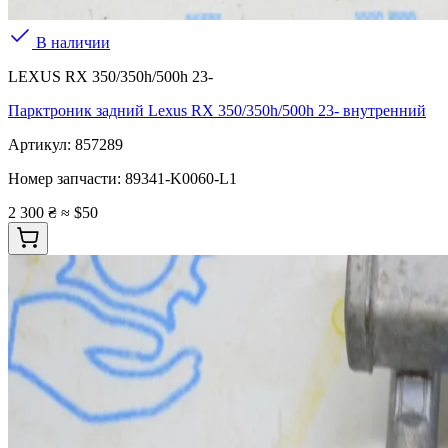
В наличии
LEXUS RX 350/350h/500h 23-
Парктроник задний Lexus RX 350/350h/500h 23- внутренний
Артикул:
857289
Номер запчасти:
89341-K0060-L1
2 300 ₴
≈ $50