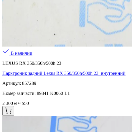
В наличии
LEXUS RX 350/350h/500h 23-
Парктроник задний Lexus RX 350/350h/500h 23- внутренний
Артикул:
857289
Номер запчасти:
89341-K0060-L1
2 300 ₴
≈ $50