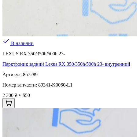
В наличии
LEXUS RX 350/350h/500h 23-
Парктроник задний Lexus RX 350/350h/500h 23- внутренний
Артикул:
857289
Номер запчасти:
89341-K0060-L1
2 300 ₴
≈ $50