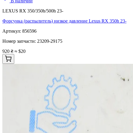
В наличии
LEXUS RX 350/350h/500h 23-
Форсунка (распылитель) низкое давление Lexus RX 350h 23-
Артикул:
856596
Номер запчасти:
23209-29175
920 ₴
≈ $20