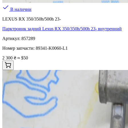
В наличии
LEXUS RX 350/350h/500h 23-
Парктроник задний Lexus RX 350/350h/500h 23- внутренний
Артикул:
857289
Номер запчасти:
89341-K0060-L1
2 300 ₴
≈ $50