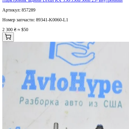
Парктроник задний Lexus RX 350/350h/500h 23- внутренний
Артикул:
857289
Номер запчасти:
89341-K0060-L1
2 300 ₴
≈ $50